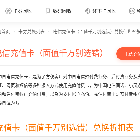
卡券回收
数码回收
线下卡回收




网首页
卡券兑换列表
电信充值卡（面值千万别选错）兑换佳世客
卡券回收

>
>
电信充值卡（面值千万别选错）
电信充
中国电信充值卡，是为了方便客户对中国电信预付费业务、后付费业务及
音、网页和短信等多种接入方式使用充值付费卡，为中国电信固话、小灵
值和后付费帐户充值付费，以及为支付帐户充值。充值付费卡对预付费帐
第四位为1。
充值卡（面值千万别选错）兑换折扣表