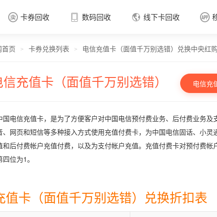
卡券回收
数码回收
线下卡回收




网首页
卡券兑换列表
电信充值卡（面值千万别选错）兑换中央红
卡券回收

>
>
电信充值卡（面值千万别选错）
电信充
中国电信充值卡，是为了方便客户对中国电信预付费业务、后付费业务及
音、网页和短信等多种接入方式使用充值付费卡，为中国电信固话、小灵
值和后付费帐户充值付费，以及为支付帐户充值。充值付费卡对预付费帐
第四位为1。
充值卡（面值千万别选错）兑换折扣表