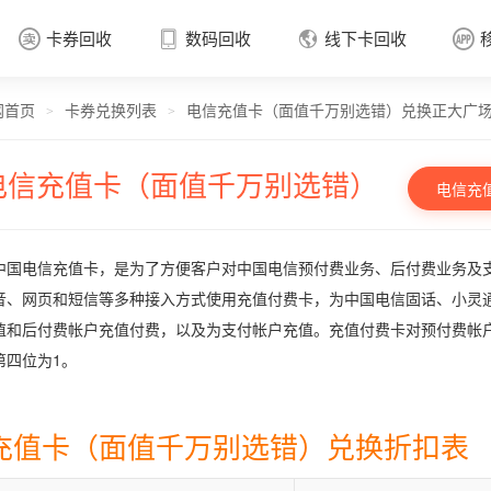
卡券回收
数码回收
线下卡回收




网首页
卡券兑换列表
电信充值卡（面值千万别选错）兑换正大广
卡券回收

>
>
电信充值卡（面值千万别选错）
电信充
中国电信充值卡，是为了方便客户对中国电信预付费业务、后付费业务及
音、网页和短信等多种接入方式使用充值付费卡，为中国电信固话、小灵
值和后付费帐户充值付费，以及为支付帐户充值。充值付费卡对预付费帐
第四位为1。
充值卡（面值千万别选错）兑换折扣表