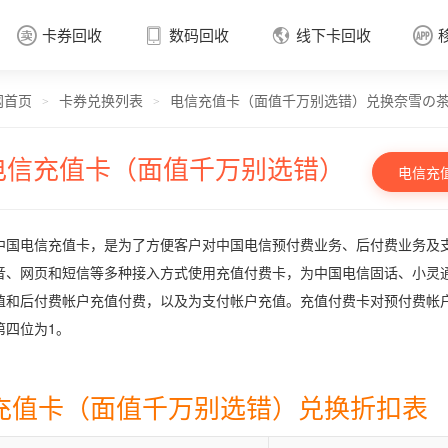
卡券回收
数码回收
线下卡回收




网首页
卡券兑换列表
电信充值卡（面值千万别选错）兑换奈雪の
卡券回收

>
>
电信充值卡（面值千万别选错）
电信充
中国电信充值卡，是为了方便客户对中国电信预付费业务、后付费业务及
音、网页和短信等多种接入方式使用充值付费卡，为中国电信固话、小灵
值和后付费帐户充值付费，以及为支付帐户充值。充值付费卡对预付费帐
第四位为1。
充值卡（面值千万别选错）兑换折扣表