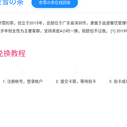
奈雪の茶
奈雪の茶在线回收
奈雪的茶，创立于2015年，总部位于广东省深圳市，隶属于品道餐饮管理
35岁年轻女性为主要客群，坚持茶底4小时一换，软欧包不过夜。 [1] 20
兑换教程
1. 注册帐号，登录帐户
2. 提交卡密，等待验卡
3. 验卡