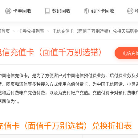
卡券回收
数码回收
线下卡回收




网首页
卡券兑换列表
电信充值卡（面值千万别选错）兑换天猫购
卡券回收

>
>
电信充值卡（面值千万别选错）
电信充
中国电信充值卡，是为了方便客户对中国电信预付费业务、后付费业务及
音、网页和短信等多种接入方式使用充值付费卡，为中国电信固话、小灵
值和后付费帐户充值付费，以及为支付帐户充值。充值付费卡对预付费帐
第四位为1。
充值卡（面值千万别选错）兑换折扣表