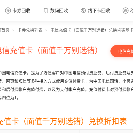
卡券回收
数码回收
线下卡回收




网首页
卡券兑换列表
电信充值卡（面值千万别选错）兑换肯德基
卡券回收

>
>
电信充值卡（面值千万别选错）
电信充
中国电信充值卡，是为了方便客户对中国电信预付费业务、后付费业务及
音、网页和短信等多种接入方式使用充值付费卡，为中国电信固话、小灵
值和后付费帐户充值付费，以及为支付帐户充值。充值付费卡对预付费帐
第四位为1。
充值卡（面值千万别选错）兑换折扣表