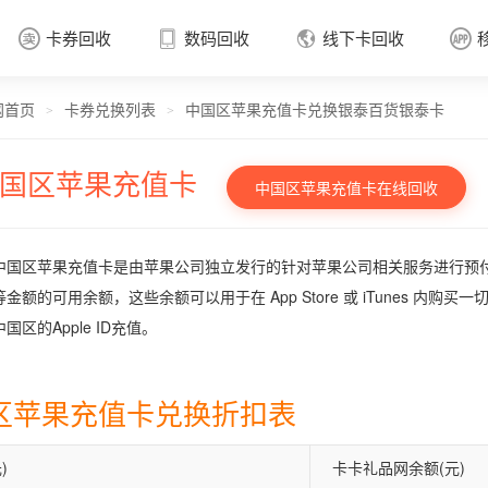
卡券回收
数码回收
线下卡回收




网首页
卡券兑换列表
中国区苹果充值卡兑换银泰百货银泰卡
卡券回收

>
>
国区苹果充值卡
中国区苹果充值卡在线回收
中国区苹果充值卡是由苹果公司独立发行的针对苹果公司相关服务进行预付费的
金额的可用余额，这些余额可以用于在 App Store 或 iTunes 内购
国区的Apple ID充值。
区苹果充值卡兑换折扣表
)
卡卡礼品网余额(元)