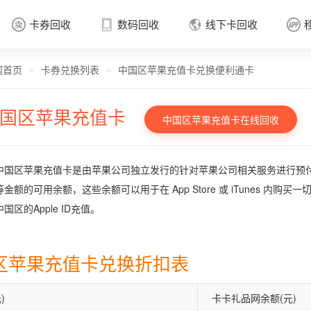
卡券回收
数码回收
线下卡回收




网首页
卡券兑换列表
中国区苹果充值卡兑换便利通卡
卡券回收

>
>
国区苹果充值卡
中国区苹果充值卡在线回收
中国区苹果充值卡是由苹果公司独立发行的针对苹果公司相关服务进行预付费的
金额的可用余额，这些余额可以用于在 App Store 或 iTunes 内购
国区的Apple ID充值。
区苹果充值卡兑换折扣表
)
卡卡礼品网余额(元)