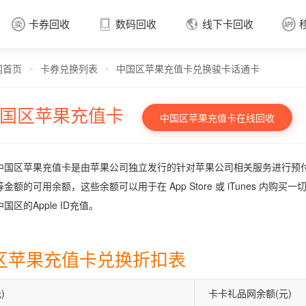
卡券回收
数码回收
线下卡回收




网首页
卡券兑换列表
中国区苹果充值卡兑换骏卡话通卡
卡券回收

>
>
国区苹果充值卡
中国区苹果充值卡在线回收
中国区苹果充值卡是由苹果公司独立发行的针对苹果公司相关服务进行预付费的
金额的可用余额，这些余额可以用于在 App Store 或 iTunes 内购
国区的Apple ID充值。
区苹果充值卡兑换折扣表
)
卡卡礼品网余额(元)