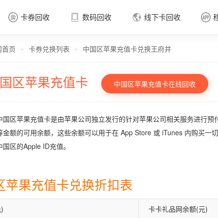
卡券回收
数码回收
线下卡回收




网首页
卡券兑换列表
中国区苹果充值卡兑换王府井
卡券回收

>
>
国区苹果充值卡
中国区苹果充值卡在线回收
中国区苹果充值卡是由苹果公司独立发行的针对苹果公司相关服务进行预付费的
金额的可用余额，这些余额可以用于在 App Store 或 iTunes 内购
国区的Apple ID充值。
区苹果充值卡兑换折扣表
)
卡卡礼品网余额(元)