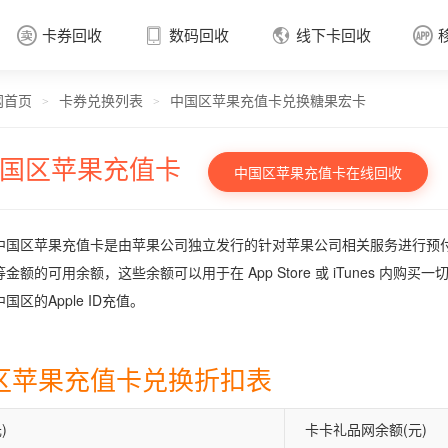
卡券回收
数码回收
线下卡回收




网首页
卡券兑换列表
中国区苹果充值卡兑换糖果宏卡
卡券回收

>
>
国区苹果充值卡
中国区苹果充值卡在线回收
中国区苹果充值卡是由苹果公司独立发行的针对苹果公司相关服务进行预付费的
金额的可用余额，这些余额可以用于在 App Store 或 iTunes 内购
国区的Apple ID充值。
区苹果充值卡兑换折扣表
)
卡卡礼品网余额(元)