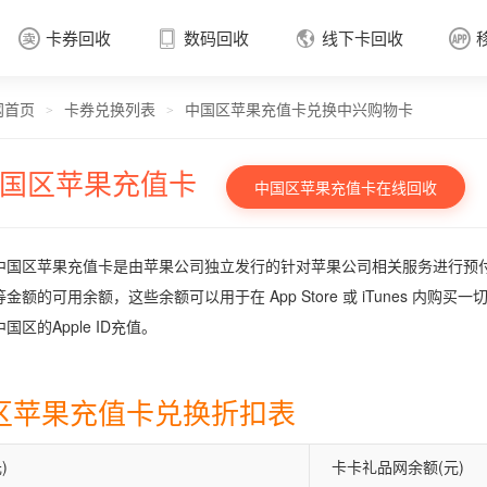
卡券回收
数码回收
线下卡回收




网首页
卡券兑换列表
中国区苹果充值卡兑换中兴购物卡
卡券回收

>
>
国区苹果充值卡
中国区苹果充值卡在线回收
中国区苹果充值卡是由苹果公司独立发行的针对苹果公司相关服务进行预付费的
金额的可用余额，这些余额可以用于在 App Store 或 iTunes 内购
国区的Apple ID充值。
区苹果充值卡兑换折扣表
)
卡卡礼品网余额(元)