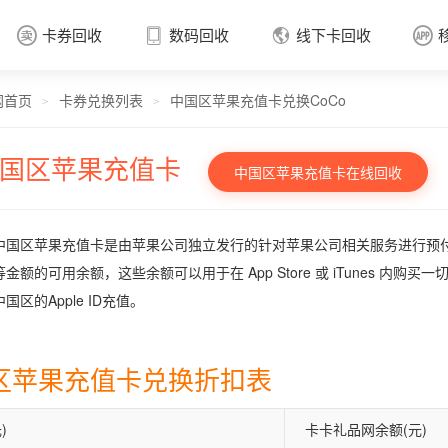
卡券回收
数码回收
线下卡回收




网首页
卡券兑换列表
中国区苹果充值卡兑换CoCo
卡券回收

>
>
国区苹果充值卡
中国区苹果充值卡在线回收
中国区苹果充值卡是由苹果公司独立发行的针对苹果公司相关服务进行预付费的
金额的可用余额，这些余额可以用于在 App Store 或 iTunes 内购
国区的Apple ID充值。
区苹果充值卡兑换折扣表
)
卡卡礼品网余额(元)