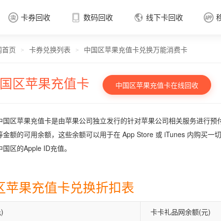
卡券回收
数码回收
线下卡回收




网首页
卡券兑换列表
中国区苹果充值卡兑换万能消费卡
卡券回收

>
>
国区苹果充值卡
中国区苹果充值卡在线回收
中国区苹果充值卡是由苹果公司独立发行的针对苹果公司相关服务进行预付费的
金额的可用余额，这些余额可以用于在 App Store 或 iTunes 内购
国区的Apple ID充值。
区苹果充值卡兑换折扣表
)
卡卡礼品网余额(元)