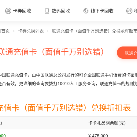
卡券回收
数码回收
线下卡回收




网首页
卡券兑换列表
联通充值卡（面值千万别选错）兑换永辉超
卡券回收

>
>
联通充值卡（面值千万别选错）
联通
中国联通充值卡，由中国联通总公司发行的可充全国联通手机话费的卡密
是否有效，更详细的查询要拨打10010人工服务查询，联通充值卡的规则
充值卡（面值千万别选错）兑换折扣表
)
卡卡礼品网余额(元)
000
¥ 475.000