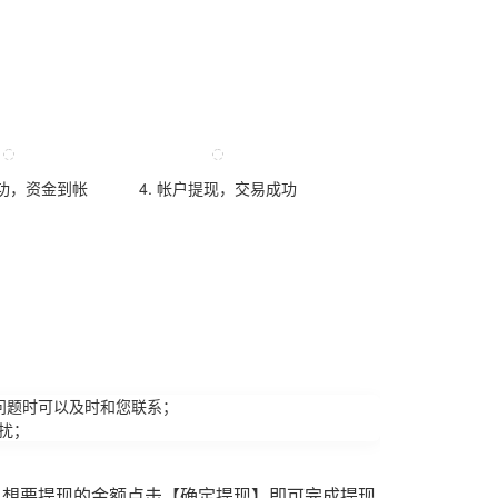
成功，资金到帐
4. 帐户提现，交易成功
问题时可以及时和您联系；
扰；
入想要提现的金额点击【确定提现】即可完成提现