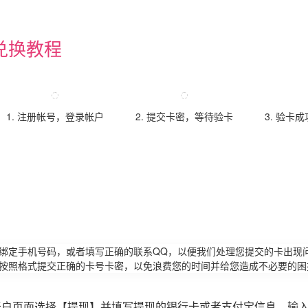
兑换教程
1. 注册帐号，登录帐户
2. 提交卡密，等待验卡
3. 验卡
请绑定手机号码，或者填写正确的联系QQ，以便我们处理您提交的卡出现
必按照格式提交正确的卡号卡密，以免浪费您的时间并给您造成不必要的困
账户页面选择【提现】并填写提现的银行卡或者支付宝信息，输