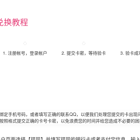
兑换教程
1. 注册帐号，登录帐户
2. 提交卡密，等待验卡
3. 验卡
请绑定手机号码，或者填写正确的联系QQ，以便我们处理您提交的卡出现
必按照格式提交正确的卡号卡密，以免浪费您的时间并给您造成不必要的困
账户页面选择【提现】并填写提现的银行卡或者支付宝信息，输