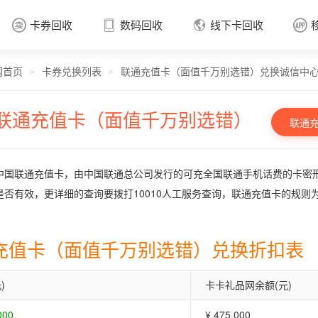
卡券回收
数码回收
线下卡回收




网首页
卡券兑换列表
联通充值卡（面值千万别选错）兑换诚信中
卡券回收

>
>
联通充值卡（面值千万别选错）
联通
中国联通充值卡，由中国联通总公司发行的可充全国联通手机话费的卡密
是否有效，更详细的查询要拨打10010人工服务查询，联通充值卡的规则
充值卡（面值千万别选错）兑换折扣表
)
卡卡礼品网余额(元)
000
¥ 475.000