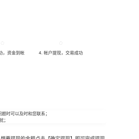
成功，资金到帐
4. 帐户提现，交易成功
问题时可以及时和您联系；
扰；
入想要提现的金额点击【确定提现】即可完成提现