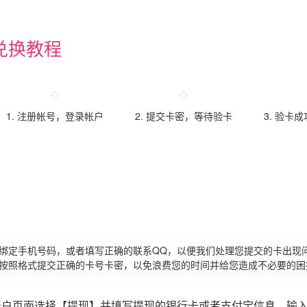
兑换教程
1. 注册帐号，登录帐户
2. 提交卡密，等待验卡
3. 验卡
请绑定手机号码，或者填写正确的联系QQ，以便我们处理您提交的卡出现
必按照格式提交正确的卡号卡密，以免浪费您的时间并给您造成不必要的困
账户页面选择【提现】并填写提现的银行卡或者支付宝信息，输