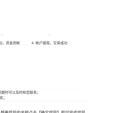
成功，资金到帐
4. 帐户提现，交易成功
问题时可以及时和您联系；
扰；
入想要提现的金额点击【确定提现】即可完成提现