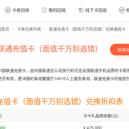
卡券回收
数码回收
线下卡回收




网首页
卡券兑换列表
联通充值卡（面值千万别选错）兑换通程卡
卡券回收

>
>
联通充值卡（面值千万别选错）
联通
中国联通充值卡，由中国联通总公司发行的可充全国联通手机话费的卡密
是否有效，更详细的查询要拨打10010人工服务查询，联通充值卡的规则
充值卡（面值千万别选错）兑换折扣表
)
卡卡礼品网余额(元)
000
¥ 475.000