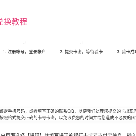
兑换教程
1. 注册帐号，登录帐户
2. 提交卡密，等待验卡
3. 验卡
请绑定手机号码，或者填写正确的联系QQ，以便我们处理您提交的卡出现
必按照格式提交正确的卡号卡密，以免浪费您的时间并给您造成不必要的困
账户页面选择【提现】并填写提现的银行卡或者支付宝信息，输