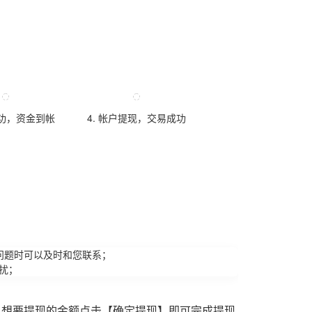
成功，资金到帐
4. 帐户提现，交易成功
问题时可以及时和您联系；
扰；
入想要提现的金额点击【确定提现】即可完成提现