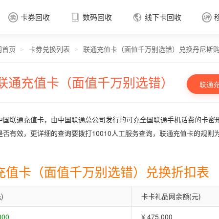
卡券回收
数码回收
线下卡回收




网首页
卡券兑换列表
联通充值卡（面值千万别选错）兑换丹尼斯
卡券回收

>
>
联通充值卡（面值千万别选错）
联通
中国联通充值卡，由中国联通总公司发行的可充全国联通手机话费的卡密
是否有效，更详细的查询要拨打10010人工服务查询，联通充值卡的规则
充值卡（面值千万别选错）兑换折扣表
)
卡卡礼品网余额(元)
000
¥ 475.000