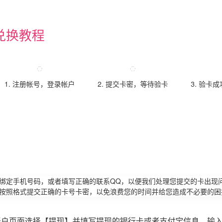
兑换教程
1. 注册帐号，登录帐户
2. 提交卡密，等待验卡
3. 验卡
请绑定手机号码，或者填写正确的联系QQ，以便我们处理您提交的卡出现
必按照格式提交正确的卡号卡密，以免浪费您的时间并给您造成不必要的困
账户页面选择【提现】并填写提现的银行卡或者支付宝信息，输