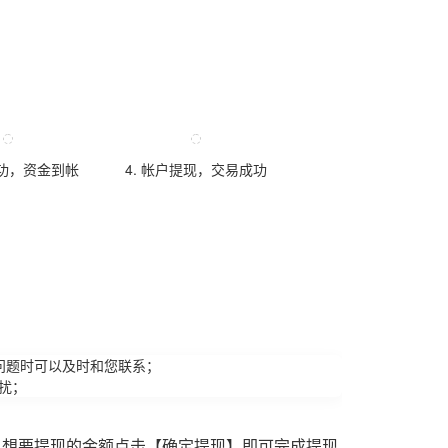
成功，资金到帐
4. 帐户提现，交易成功
问题时可以及时和您联系；
扰；
入想要提现的金额点击【确定提现】即可完成提现