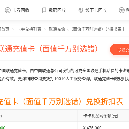
卡券回收
数码回收
线下卡回收




网首页
卡券兑换列表
联通充值卡（面值千万别选错）兑换书果卡
卡券回收

>
>
联通充值卡（面值千万别选错）
联通
中国联通充值卡，由中国联通总公司发行的可充全国联通手机话费的卡密
是否有效，更详细的查询要拨打10010人工服务查询，联通充值卡的规则
充值卡（面值千万别选错）兑换折扣表
)
卡卡礼品网余额(元)
000
¥ 475.000