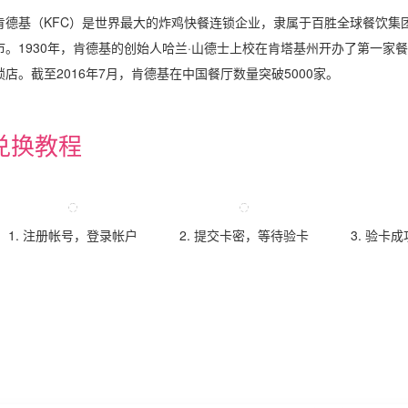
肯德基（KFC）是世界最大的炸鸡快餐连锁企业，隶属于百胜全球餐饮集团（Yu
市。1930年，肯德基的创始人哈兰·山德士上校在肯塔基州开办了第一家餐
锁店。截至2016年7月，肯德基在中国餐厅数量突破5000家。
兑换教程
1. 注册帐号，登录帐户
2. 提交卡密，等待验卡
3. 验卡