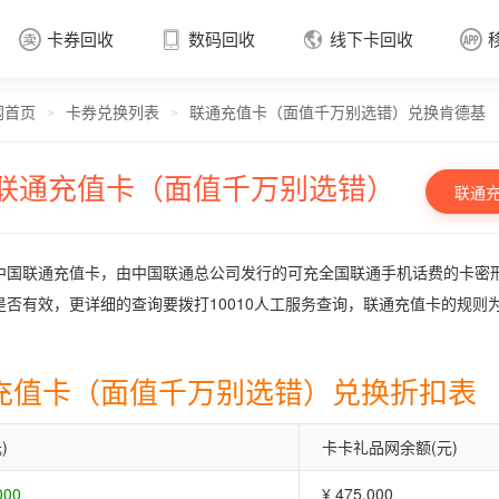
卡券回收
数码回收
线下卡回收




网首页
卡券兑换列表
联通充值卡（面值千万别选错）兑换肯德基
卡券回收

>
>
联通充值卡（面值千万别选错）
联通
中国联通充值卡，由中国联通总公司发行的可充全国联通手机话费的卡密
是否有效，更详细的查询要拨打10010人工服务查询，联通充值卡的规则
充值卡（面值千万别选错）兑换折扣表
)
卡卡礼品网余额(元)
000
¥ 475.000