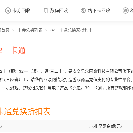
卡券回收
数码回收
线下卡回收




网首页
卡券兑换列表
32一卡通兑换家得利卡
卡券回收

>
>
32一卡通
32卡（即：32一卡通），读“三二卡”，是安徽易众网络科技有限公司旗下
群来自麻省理工、清华的互联网精英打造游戏商品充值支付的专业性平台。
、手机游戏、游戏相关软件等电子产品的充值。32一卡通，所有游戏都能
一卡通兑换折扣表
)
卡卡礼品网余额(元)