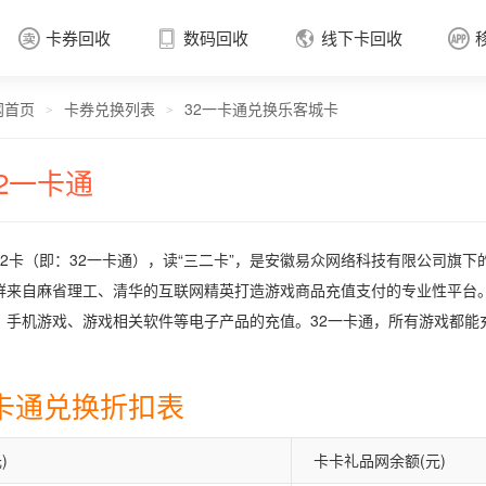
卡券回收
数码回收
线下卡回收




网首页
卡券兑换列表
32一卡通兑换乐客城卡
卡券回收

>
>
32一卡通
32卡（即：32一卡通），读“三二卡”，是安徽易众网络科技有限公司旗下
群来自麻省理工、清华的互联网精英打造游戏商品充值支付的专业性平台。
、手机游戏、游戏相关软件等电子产品的充值。32一卡通，所有游戏都能
一卡通兑换折扣表
)
卡卡礼品网余额(元)