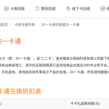
卡券回收
数码回收
线下卡回收




网首页
卡券兑换列表
32一卡通兑换盛大一卡通
卡券回收

>
>
32一卡通
32卡（即：32一卡通），读“三二卡”，是安徽易众网络科技有限公司旗下
群来自麻省理工、清华的互联网精英打造游戏商品充值支付的专业性平台。
、手机游戏、游戏相关软件等电子产品的充值。32一卡通，所有游戏都能
一卡通兑换折扣表
)
卡卡礼品网余额(元)