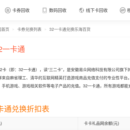
卡券回收
数码回收
线下卡回收




网首页
卡券兑换列表
32一卡通兑换乐海百货
卡券回收

>
>
32一卡通
32卡（即：32一卡通），读“三二卡”，是安徽易众网络科技有限公司旗下
群来自麻省理工、清华的互联网精英打造游戏商品充值支付的专业性平台。
、手机游戏、游戏相关软件等电子产品的充值。32一卡通，所有游戏都能
一卡通兑换折扣表
)
卡卡礼品网余额(元)