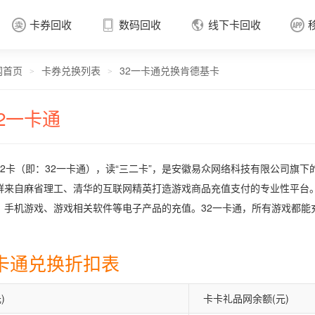
卡券回收
数码回收
线下卡回收




网首页
卡券兑换列表
32一卡通兑换肯德基卡
卡券回收

>
>
32一卡通
32卡（即：32一卡通），读“三二卡”，是安徽易众网络科技有限公司旗下
群来自麻省理工、清华的互联网精英打造游戏商品充值支付的专业性平台。
、手机游戏、游戏相关软件等电子产品的充值。32一卡通，所有游戏都能
一卡通兑换折扣表
)
卡卡礼品网余额(元)