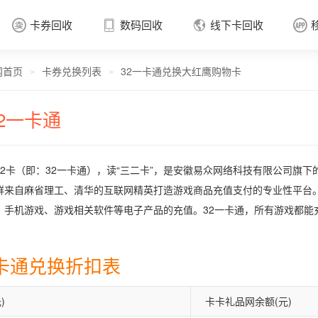
卡券回收
数码回收
线下卡回收




网首页
卡券兑换列表
32一卡通兑换大红鹰购物卡
卡券回收

>
>
32一卡通
32卡（即：32一卡通），读“三二卡”，是安徽易众网络科技有限公司旗下
群来自麻省理工、清华的互联网精英打造游戏商品充值支付的专业性平台。
、手机游戏、游戏相关软件等电子产品的充值。32一卡通，所有游戏都能
一卡通兑换折扣表
)
卡卡礼品网余额(元)