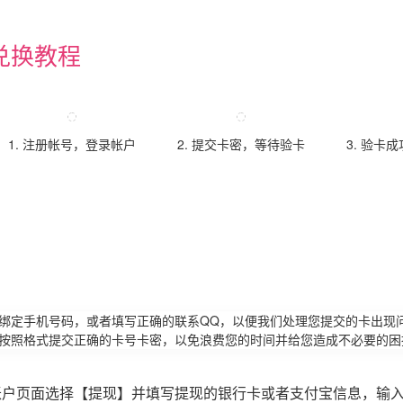
兑换教程
1. 注册帐号，登录帐户
2. 提交卡密，等待验卡
3. 验卡
请绑定手机号码，或者填写正确的联系QQ，以便我们处理您提交的卡出现
必按照格式提交正确的卡号卡密，以免浪费您的时间并给您造成不必要的困
账户页面选择【提现】并填写提现的银行卡或者支付宝信息，输