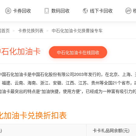
卡券回收
数码回收
线下卡回收




网首页
卡券兑换列表
中石化加油卡兑换曹操专车
卡券回收

>
>
中石化加油卡
中石化加油卡在线回收
中国石化加油卡是中国石化股份有限公司2003年发行的，在北京、上海
、福建、云南、海南、浙江、安徽、江西、江苏、贵州等全国21个省市，2
加油卡最突出的特点是“加油快捷，使用方便”，已经成为一种富有吸引力
化加油卡兑换折扣表
)
卡卡礼品网余额(元)