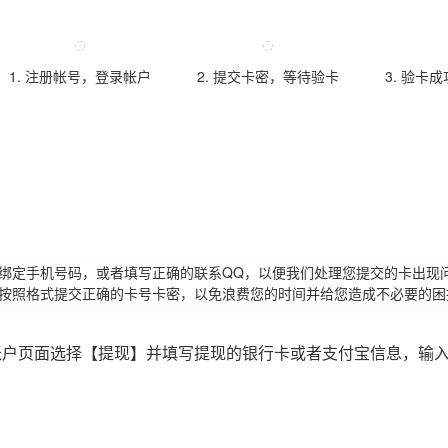
1. 注册帐号，登录帐户
2. 提交卡密，等待验卡
3. 验卡
请绑定手机号码，或者填写正确的联系QQ，以便我们处理您提交的卡出现
必按照格式提交正确的卡号卡密，以免浪费您的时间并给您造成不必要的困
账户页面选择【提现】并填写提现的银行卡或者支付宝信息，输