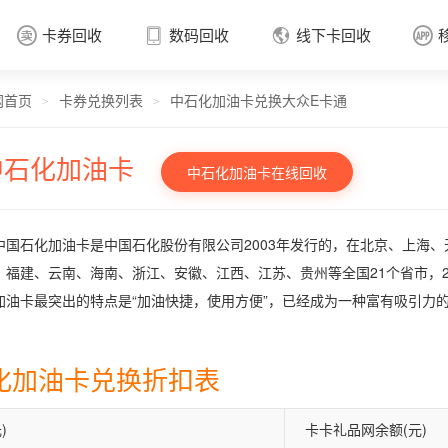
卡券回收
数码回收
线下卡回收




网首页
卡券兑换列表
中石化加油卡兑换大众E卡通
卡券回收

>
>
中石化加油卡
中石化加油卡在线回收
中国石化加油卡是中国石化股份有限公司2003年发行的，在北京、上海
、福建、云南、海南、浙江、安徽、江西、江苏、贵州等全国21个省市，2
加油卡最突出的特点是“加油快捷，使用方便”，已经成为一种富有吸引力
化加油卡兑换折扣表
)
卡卡礼品网余额(元)