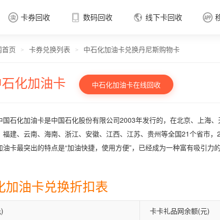
卡券回收
数码回收
线下卡回收




网首页
卡券兑换列表
中石化加油卡兑换丹尼斯购物卡
卡券回收

>
>
中石化加油卡
中石化加油卡在线回收
中国石化加油卡是中国石化股份有限公司2003年发行的，在北京、上海
、福建、云南、海南、浙江、安徽、江西、江苏、贵州等全国21个省市，2
加油卡最突出的特点是“加油快捷，使用方便”，已经成为一种富有吸引力
化加油卡兑换折扣表
)
卡卡礼品网余额(元)