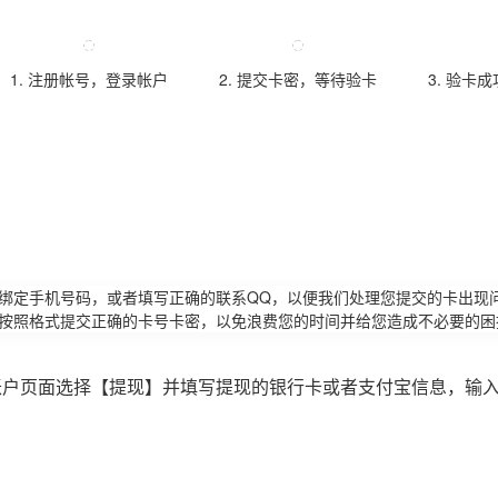
1. 注册帐号，登录帐户
2. 提交卡密，等待验卡
3. 验卡
请绑定手机号码，或者填写正确的联系QQ，以便我们处理您提交的卡出现
必按照格式提交正确的卡号卡密，以免浪费您的时间并给您造成不必要的困
账户页面选择【提现】并填写提现的银行卡或者支付宝信息，输