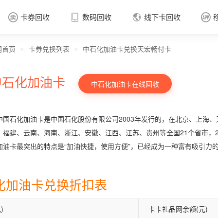
卡券回收
数码回收
线下卡回收




网首页
卡券兑换列表
中石化加油卡兑换天宏畅付卡
卡券回收

>
>
中石化加油卡
中石化加油卡在线回收
中国石化加油卡是中国石化股份有限公司2003年发行的，在北京、上海
、福建、云南、海南、浙江、安徽、江西、江苏、贵州等全国21个省市，2
加油卡最突出的特点是“加油快捷，使用方便”，已经成为一种富有吸引力
化加油卡兑换折扣表
)
卡卡礼品网余额(元)