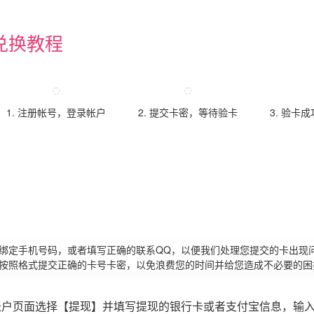
兑换教程
1. 注册帐号，登录帐户
2. 提交卡密，等待验卡
3. 验卡
请绑定手机号码，或者填写正确的联系QQ，以便我们处理您提交的卡出现
必按照格式提交正确的卡号卡密，以免浪费您的时间并给您造成不必要的困
账户页面选择【提现】并填写提现的银行卡或者支付宝信息，输