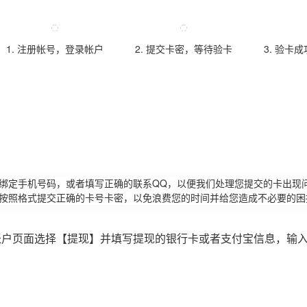
1. 注册帐号，登录帐户
2. 提交卡密，等待验卡
3. 验卡
请绑定手机号码，或者填写正确的联系QQ，以便我们处理您提交的卡出现
必按照格式提交正确的卡号卡密，以免浪费您的时间并给您造成不必要的困
账户页面选择【提现】并填写提现的银行卡或者支付宝信息，输