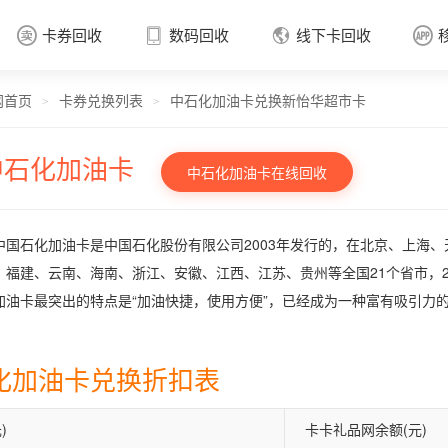
卡券回收
数码回收
线下卡回收




网首页
卡券兑换列表
中石化加油卡兑换新怡华超市卡
卡券回收

>
>
中石化加油卡
中石化加油卡在线回收
中国石化加油卡是中国石化股份有限公司2003年发行的，在北京、上海
、福建、云南、海南、浙江、安徽、江西、江苏、贵州等全国21个省市，2
加油卡最突出的特点是“加油快捷，使用方便”，已经成为一种富有吸引力
化加油卡兑换折扣表
)
卡卡礼品网余额(元)