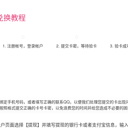
兑换教程
1. 注册帐号，登录帐户
2. 提交卡密，等待验卡
3. 验卡
请绑定手机号码，或者填写正确的联系QQ，以便我们处理您提交的卡出现
必按照格式提交正确的卡号卡密，以免浪费您的时间并给您造成不必要的困
账户页面选择【提现】并填写提现的银行卡或者支付宝信息，输