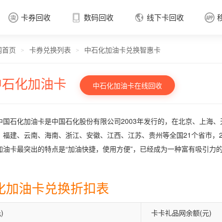
卡券回收
数码回收
线下卡回收




网首页
卡券兑换列表
中石化加油卡兑换智惠卡
卡券回收

>
>
中石化加油卡
中石化加油卡在线回收
中国石化加油卡是中国石化股份有限公司2003年发行的，在北京、上海
、福建、云南、海南、浙江、安徽、江西、江苏、贵州等全国21个省市，2
加油卡最突出的特点是“加油快捷，使用方便”，已经成为一种富有吸引力
化加油卡兑换折扣表
)
卡卡礼品网余额(元)