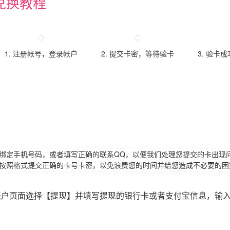
兑换教程
1. 注册帐号，登录帐户
2. 提交卡密，等待验卡
3. 验卡
请绑定手机号码，或者填写正确的联系QQ，以便我们处理您提交的卡出现
必按照格式提交正确的卡号卡密，以免浪费您的时间并给您造成不必要的困
账户页面选择【提现】并填写提现的银行卡或者支付宝信息，输