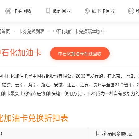
卡券回收
数码回收
线下卡回收




网首页
卡券兑换列表
中石化加油卡兑换瑞幸咖啡
卡券回收

>
>
中石化加油卡
中石化加油卡在线回收
中国石化加油卡是中国石化股份有限公司2003年发行的，在北京、上海
、福建、云南、海南、浙江、安徽、江西、江苏、贵州等全国21个省市，2
加油卡最突出的特点是“加油快捷，使用方便”，已经成为一种富有吸引力
化加油卡兑换折扣表
)
卡卡礼品网余额(元)