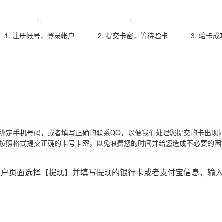
1. 注册帐号，登录帐户
2. 提交卡密，等待验卡
3. 验卡
请绑定手机号码，或者填写正确的联系QQ，以便我们处理您提交的卡出现
必按照格式提交正确的卡号卡密，以免浪费您的时间并给您造成不必要的困
账户页面选择【提现】并填写提现的银行卡或者支付宝信息，输