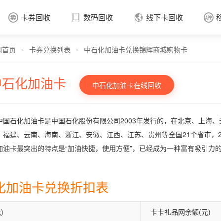
卡券回收
数码回收
线下卡回收




网首页
卡券兑换列表
中石化加油卡兑换锦辉商城购物卡
卡券回收

>
>
中石化加油卡
中石化加油卡在线回收
中国石化加油卡是中国石化股份有限公司2003年发行的，在北京、上海
、福建、云南、海南、浙江、安徽、江西、江苏、贵州等全国21个省市，2
加油卡最突出的特点是“加油快捷，使用方便”，已经成为一种富有吸引力
化加油卡兑换折扣表
)
卡卡礼品网余额(元)