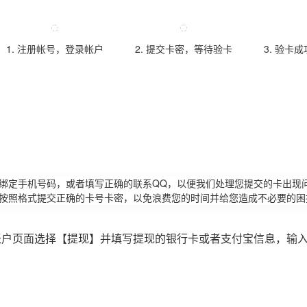
1. 注册帐号，登录帐户
2. 提交卡密，等待验卡
3. 验卡
请绑定手机号码，或者填写正确的联系QQ，以便我们处理您提交的卡出现
必按照格式提交正确的卡号卡密，以免浪费您的时间并给您造成不必要的困
账户页面选择【提现】并填写提现的银行卡或者支付宝信息，输