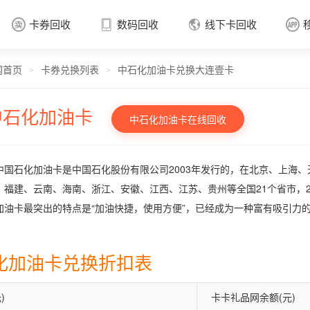
卡券回收
数码回收
线下卡回收




网首页
卡券兑换列表
中石化加油卡兑换大连壹卡
卡券回收

>
>
中石化加油卡
中石化加油卡在线回收
中国石化加油卡是中国石化股份有限公司2003年发行的，在北京、上海
、福建、云南、海南、浙江、安徽、江西、江苏、贵州等全国21个省市，2
加油卡最突出的特点是“加油快捷，使用方便”，已经成为一种富有吸引力
化加油卡兑换折扣表
)
卡卡礼品网余额(元)