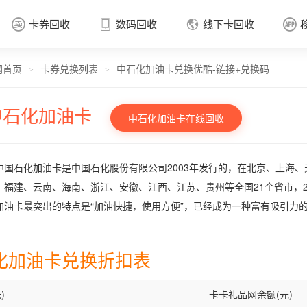
卡券回收
数码回收
线下卡回收




网首页
卡券兑换列表
中石化加油卡兑换优酷-链接+兑换码
卡券回收

>
>
中石化加油卡
中石化加油卡在线回收
中国石化加油卡是中国石化股份有限公司2003年发行的，在北京、上海
、福建、云南、海南、浙江、安徽、江西、江苏、贵州等全国21个省市，2
加油卡最突出的特点是“加油快捷，使用方便”，已经成为一种富有吸引力
化加油卡兑换折扣表
)
卡卡礼品网余额(元)