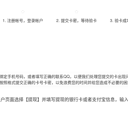
1. 注册帐号，登录帐户
2. 提交卡密，等待验卡
3. 验卡
请绑定手机号码，或者填写正确的联系QQ，以便我们处理您提交的卡出现
必按照格式提交正确的卡号卡密，以免浪费您的时间并给您造成不必要的困
账户页面选择【提现】并填写提现的银行卡或者支付宝信息，输