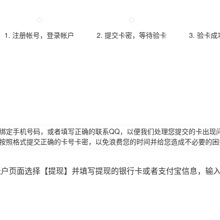
1. 注册帐号，登录帐户
2. 提交卡密，等待验卡
3. 验卡
请绑定手机号码，或者填写正确的联系QQ，以便我们处理您提交的卡出现
必按照格式提交正确的卡号卡密，以免浪费您的时间并给您造成不必要的困
账户页面选择【提现】并填写提现的银行卡或者支付宝信息，输