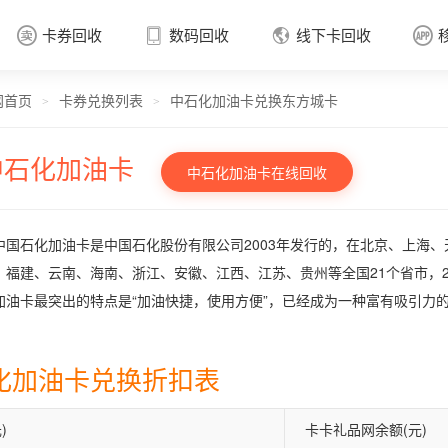
卡券回收
数码回收
线下卡回收




网首页
卡券兑换列表
中石化加油卡兑换东方城卡
卡券回收

>
>
中石化加油卡
中石化加油卡在线回收
中国石化加油卡是中国石化股份有限公司2003年发行的，在北京、上海
、福建、云南、海南、浙江、安徽、江西、江苏、贵州等全国21个省市，2
加油卡最突出的特点是“加油快捷，使用方便”，已经成为一种富有吸引力
化加油卡兑换折扣表
)
卡卡礼品网余额(元)