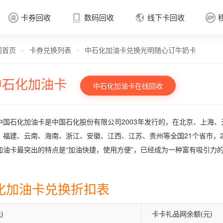
卡券回收
数码回收
线下卡回收




网首页
卡券兑换列表
中石化加油卡兑换光明随心订牛奶卡
卡券回收

>
>
中石化加油卡
中石化加油卡在线回收
中国石化加油卡是中国石化股份有限公司2003年发行的，在北京、上海
、福建、云南、海南、浙江、安徽、江西、江苏、贵州等全国21个省市，2
加油卡最突出的特点是“加油快捷，使用方便”，已经成为一种富有吸引力
化加油卡兑换折扣表
)
卡卡礼品网余额(元)