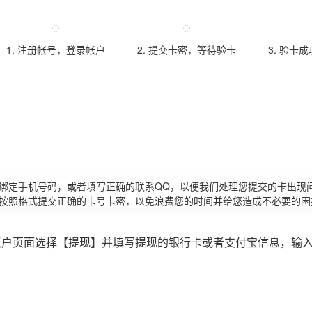
1. 注册帐号，登录帐户
2. 提交卡密，等待验卡
3. 验卡
请绑定手机号码，或者填写正确的联系QQ，以便我们处理您提交的卡出现
必按照格式提交正确的卡号卡密，以免浪费您的时间并给您造成不必要的困
账户页面选择【提现】并填写提现的银行卡或者支付宝信息，输