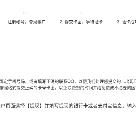
1. 注册帐号，登录帐户
2. 提交卡密，等待验卡
3. 验卡
请绑定手机号码，或者填写正确的联系QQ，以便我们处理您提交的卡出现
必按照格式提交正确的卡号卡密，以免浪费您的时间并给您造成不必要的困
账户页面选择【提现】并填写提现的银行卡或者支付宝信息，输