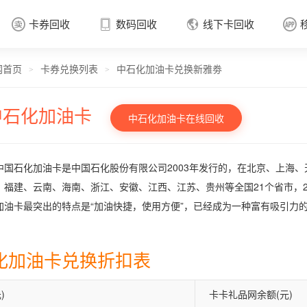
卡券回收
数码回收
线下卡回收




网首页
卡券兑换列表
中石化加油卡兑换新雅劵
卡券回收

>
>
中石化加油卡
中石化加油卡在线回收
中国石化加油卡是中国石化股份有限公司2003年发行的，在北京、上海
、福建、云南、海南、浙江、安徽、江西、江苏、贵州等全国21个省市，2
加油卡最突出的特点是“加油快捷，使用方便”，已经成为一种富有吸引力
化加油卡兑换折扣表
)
卡卡礼品网余额(元)