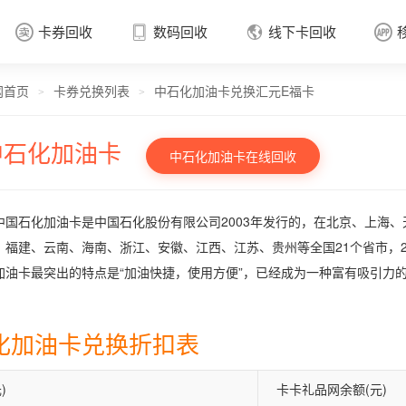
卡券回收
数码回收
线下卡回收




网首页
卡券兑换列表
中石化加油卡兑换汇元E福卡
卡券回收

>
>
中石化加油卡
中石化加油卡在线回收
中国石化加油卡是中国石化股份有限公司2003年发行的，在北京、上海
、福建、云南、海南、浙江、安徽、江西、江苏、贵州等全国21个省市，2
加油卡最突出的特点是“加油快捷，使用方便”，已经成为一种富有吸引力
化加油卡兑换折扣表
)
卡卡礼品网余额(元)