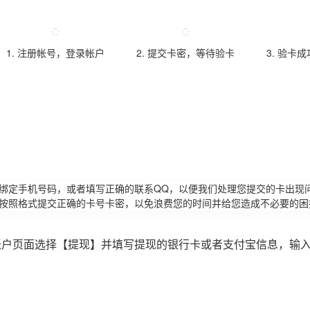
1. 注册帐号，登录帐户
2. 提交卡密，等待验卡
3. 验卡
请绑定手机号码，或者填写正确的联系QQ，以便我们处理您提交的卡出现
必按照格式提交正确的卡号卡密，以免浪费您的时间并给您造成不必要的困
账户页面选择【提现】并填写提现的银行卡或者支付宝信息，输